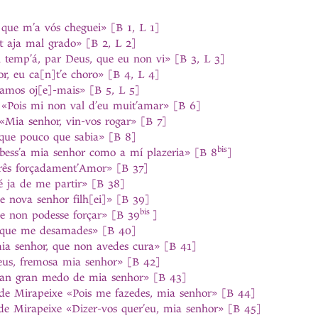
que m’a vós cheguei» [B 1, L 1]
 aja mal grado» [B 2, L 2]
temp’á, par Deus, que eu non vi» [B 3, L 3]
 eu ca[n]t’e choro» [B 4, L 4]
amos oj[e]-mais» [B 5, L 5]
«Pois mi non val d’eu muit’amar» [B 6]
Mia senhor, vin-vos rogar» [B 7]
que pouco que sabia» [B 8]
bis
bess’a mia senhor como a mí plazeria» [B 8
]
rês forçadament’Amor» [B 37]
é ja de me partir» [B 38]
e nova senhor filh[ei]» [B 39]
bis
e non podesse forçar» [B 39
]
r que me desamades» [B 40]
ia senhor, que non avedes cura» [B 41]
eus, fremosa mia senhor» [B 42]
 tan gran medo de mia senhor» [B 43]
e Mirapeixe «Pois me fazedes, mia senhor» [B 44]
e Mirapeixe «Dizer-vos quer’eu, mia senhor» [B 45]