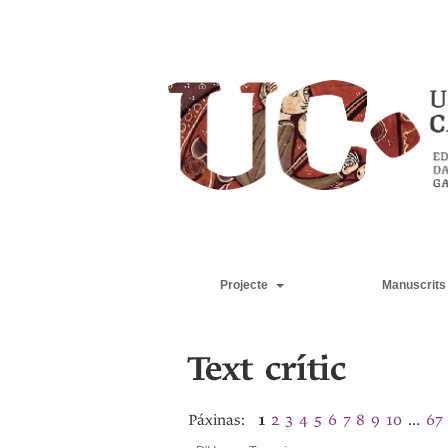
Projecte
Manuscrits
Text crític
Páxinas:
1
2
3
4
5
6
7
8
9
10
...
67