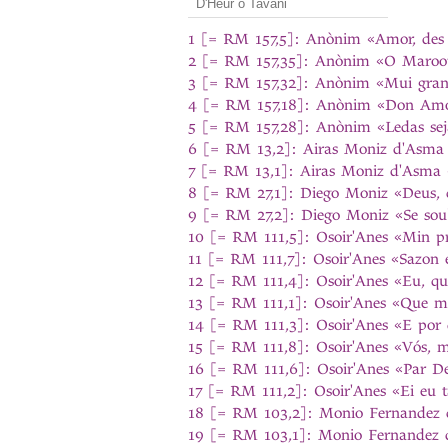
1 [= RM 157,5]: Anònim «Amor, des 
2 [= RM 157,35]: Anònim «O Maroot
3 [= RM 157,32]: Anònim «Mui gran 
4 [= RM 157,18]: Anònim «Don Amor,
5 [= RM 157,28]: Anònim «Ledas sej
6 [= RM 13,2]: Airas Moniz d'Asma 
7 [= RM 13,1]: Airas Moniz d'Asma «
8 [= RM 27,1]: Diego Moniz «Deus, 
9 [= RM 27,2]: Diego Moniz «Se sou
10 [= RM 111,5]: Osoir'Anes «Min p
11 [= RM 111,7]: Osoir'Anes «Sazon 
12 [= RM 111,4]: Osoir'Anes «Eu, qu
13 [= RM 111,1]: Osoir'Anes «Que m
14 [= RM 111,3]: Osoir'Anes «E po
15 [= RM 111,8]: Osoir'Anes «Vós, m
16 [= RM 111,6]: Osoir'Anes «Par D
17 [= RM 111,2]: Osoir'Anes «Ei eu
18 [= RM 103,2]: Monio Fernandez d
19 [= RM 103,1]: Monio Fernandez d