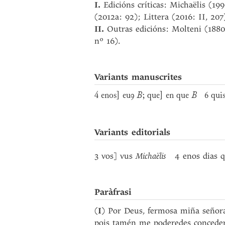
I.
Edicións críticas: Michaëlis (1
(2012a: 92); Littera (2016: II, 207
II.
Outras edicións: Molteni (1880
nº 16).
Variants manuscrites
4 enos] euꝯ
B
; que] en que
B
6 qui
Variants editorials
3 vos] vus
Michaëlis
4 enos dias 
Paràfrasi
(
I
) Por Deus, fermosa miña señora
pois tamén me poderedes conceder,