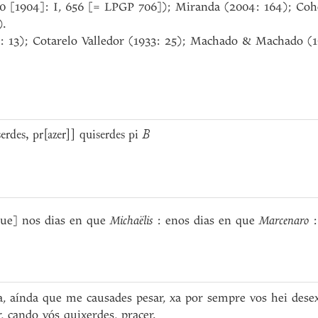
990 [1904]: I, 656 [= LPGP 706]); Miranda (2004: 164); Co
).
: 13); Cotarelo Valledor (1933: 25); Machado & Machado (1
serdes, pr[azer]] quiserdes pi
B
que] nos dias en que
Michaëlis
: enos dias en que
Marcenaro
:
, aínda que me causades pesar, xa por sempre vos hei desexa
 cando vós quixerdes, pracer.