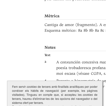
Mètrica
Cantiga de amor (fragmento). A es
Esquema métrico: 8a 8b 8b 8a 8c 
Notes
Text
2
A conxunción concesiva
mac
poesía trobadoresca profana
moi escasa (véxase CGPA, s
4
Perante a hipermetría do ve
no corpus:
nos dias que viver
Fem servir
cookies
de tercers amb finalitats analítiques per poder
conèixer els hàbits de navegació (per exemple, les pàgines
(
973.16
).
visitades). Tingueu en compte que, si accepteu les
cookies
de
tercers, haureu d'eliminar-les de les opcions del navegador o del
sistema ofert per tercers.