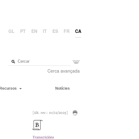
GL
PT
EN
IT
ES
FR
CA
Cerca avançada
Recursos
Notícies
[últ. rev.: 01/12/2025]
Transcricións