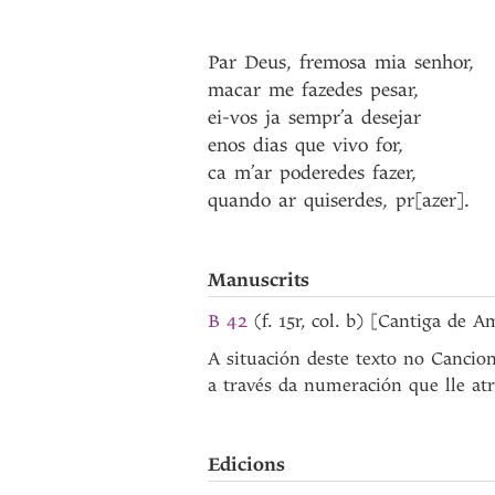
Par
Deus
,
fremosa
mia
senhor
,
macar
me
fazedes
pesar
,
ei-vos
ja
sempr’a
desejar
enos
dias
que
vivo
for
,
ca
m’ar
poderedes
fazer
,
quando
ar
quiserdes
,
pr[azer]
.
Manuscrits
B 42
(f. 15r, col. b) [Cantiga de A
A situación deste texto no Cancion
a través da numeración que lle atr
Edicions