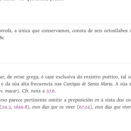
trofa, a única que conservamos, consta de seis octosílabos 
8c
ar
, de orixe grega, é case exclusiva do rexistro poético, ta
 e da súa alta frecuencia nas
Cantigas de Santa Maria
. A súa 
.v.
macar
). Cfr. nota a
57.6
.
rso parece pertinente omitir a preposición
en
á vista dos c
(
24.3
,
1656.8
),
enos dias que eu viv
er (
67.24
),
enos dias que viver