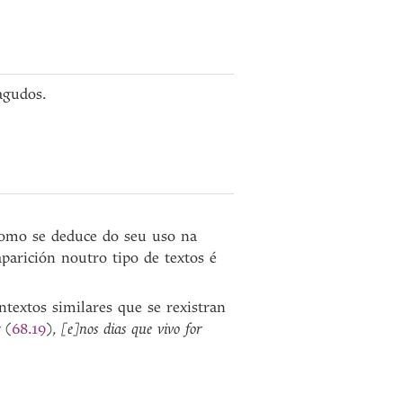
agudos.
l como se deduce do seu uso na
aparición noutro tipo de textos é
ontextos similares que se rexistran
(
68.19
),
[e]nos dias que vivo for