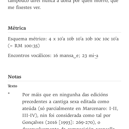
tampouco direi nunca a dona por quen morro, que
me fixestes ver.
Métrica
Esquema métrico: 4 x 10’a 10b 10’a 10b 10c 10c 10’a
(= RM 100:35)
Encontros vocálicos: 16 mansa
‿
e; 23
mi-‿a
Notas
Texto
*
Por máis que en ningunha das edicións
precedentes a cantiga sexa editada como
ateúda (só parcialmente en Marcenaro: I-II,
III-IV), nin foi considerada como tal por
Gonçalves (2016 [1993]: 269-270), o