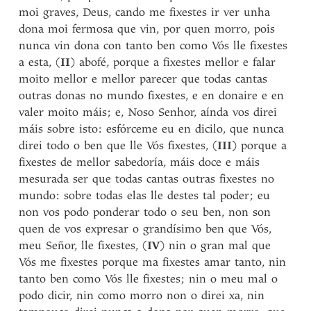
moi graves, Deus, cando me fixestes ir ver unha
dona moi fermosa que vin, por quen morro, pois
nunca vin dona con tanto ben como Vós lle fixestes
a esta, (
II
) abofé, porque a fixestes mellor e falar
moito mellor e mellor parecer que todas cantas
outras donas no mundo fixestes, e en donaire e en
valer moito máis; e, Noso Senhor, aínda vos direi
máis sobre isto: esfórceme eu en dicilo, que nunca
direi todo o ben que lle Vós fixestes, (
III
) porque a
fixestes de mellor sabedoría, máis doce e máis
mesurada ser que todas cantas outras fixestes no
mundo: sobre todas elas lle destes tal poder; eu
non vos podo ponderar todo o seu ben, non son
quen de vos expresar o grandísimo ben que Vós,
meu Señor, lle fixestes, (
IV
) nin o gran mal que
Vós me fixestes porque ma fixestes amar tanto, nin
tanto ben como Vós lle fixestes; nin o meu mal o
podo dicir, nin como morro non o direi xa, nin