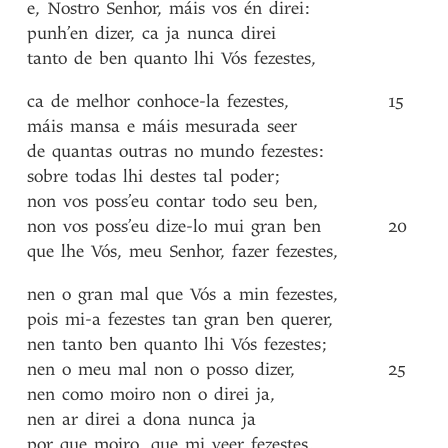
e
,
Nostro
Senhor
,
máis
vos
én
direi
:
punh’en
dizer
,
ca
ja
nunca
direi
tanto
de
ben
quanto
lhi
Vós
fezestes
,
ca
de
melhor
conhoce-la
fezestes
,
15
máis
mansa
e
máis
mesurada
seer
de
quantas
outras
no
mundo
fezestes
:
sobre
todas
lhi
destes
tal
poder
;
non
vos
poss’eu
contar
todo
seu
ben
,
non
vos
poss’eu
dize-lo
mui
gran
ben
20
que
lhe
Vós
,
meu
Senhor
,
fazer
fezestes
,
nen
o
gran
mal
que
Vós
a
min
fezestes
,
pois
mi-a
fezestes
tan
gran
ben
querer
,
nen
tanto
ben
quanto
lhi
Vós
fezestes
;
nen
o
meu
mal
non
o
posso
dizer
,
25
nen
como
moiro
non
o
direi
ja
,
nen
ar
direi
a
dona
nunca
ja
por
que
moiro
,
que
mi
veer
fezestes
.