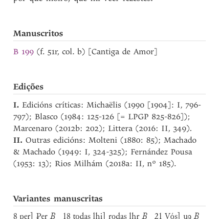
Manuscritos
B 199
(f. 51r, col. b) [Cantiga de Amor]
Edições
I.
Edicións críticas: Michaëlis (1990 [1904]: I, 796-
797); Blasco (1984: 125-126 [= LPGP 825-826]);
Marcenaro (2012b: 202); Littera (2016: II, 349).
II.
Outras edicións: Molteni (1880: 85); Machado
& Machado (1949: I, 324-325); Fernández Pousa
(1953: 13); Rios Milhám (2018a: II, nº 185).
Variantes manuscritas
8 per] Ꝑer
B
18 todas lhi] rodas lhr
B
21 Vós] u
ꝯ
B