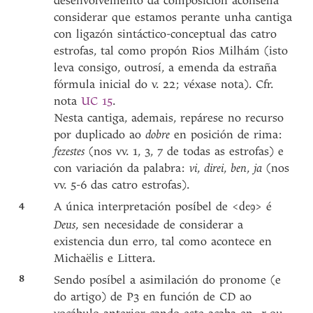
desenvolvemento da composición aconsella
considerar que estamos perante unha cantiga
con ligazón sintáctico-conceptual das catro
estrofas, tal como propón Rios Milhám (isto
leva consigo, outrosí, a emenda da estraña
fórmula inicial do v. 22; véxase nota). Cfr.
nota
UC 15
.
Nesta cantiga, ademais, repárese no recurso
por duplicado ao
dobre
en posición de rima:
fezestes
(nos vv. 1, 3, 7 de todas as estrofas) e
con variación da palabra:
vi
,
direi
,
ben
,
ja
(nos
vv. 5-6 das catro estrofas).
4
A única interpretación posíbel de <
> é
deꝯ
Deus
, sen necesidade de considerar a
existencia dun erro, tal como acontece en
Michaëlis e Littera.
8
Sendo posíbel a asimilación do pronome (e
do artigo) de P3 en función de CD ao