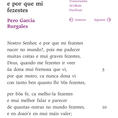
Transcricións
e por que mi
UCollatio
fezestes
Paráfrase
Pero Garcia
Anterior
Seguinte
Burgales
Nostro
Senhor
,
e
por
que
mi
fezestes
nacer
no
mundo?
,
pois
me
padecer
muitas
coitas
e
mui
graves
fezestes
,
Deus
,
quando
me
fezestes
ir
veer
ũa
dona
mui
fremosa
que
vi
,
5
por
que
moiro
,
ca
nunca
dona
vi
con
tanto
ben
quanto
lhi
Vós
fezestes
,
per
bõa
fe
,
ca
melho-la
fezestes
e
mui
melhor
falar
e
parecer
de
quantas
outras
no
mundo
fezestes
,
10
e
en
doair’e
en
mui
máis
valer
;