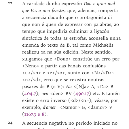
22
A raridade dunha expresión
Dou o gran mal
que Vos a min fezestes
, que, ademais, rompería
a secuencia daquilo que o protagonista di
que non é quen de expresar con palabras, ao
tempo que impediría culminar a ligazón
sintáctica de todas as estrofas, aconsella unha
emenda do texto de B, tal como Michaëlis
realizou xa na súa edición. Neste sentido,
xulgamos que <Douo> constitúe un erro por
<Neno> a partir das banais confusións
<u>/<n> e <e>/<o>, xunto con <N>/<D>~
<n>/<d>, erro que se rexistra noutras
pasaxes de B (e V):
Na
<[N]a> A, <Da> B
(
404.7
);
nen
<den> BV (
490.17
) etc. E tamén
existe o erro inverso (<d>/<n>); véxase, por
exemplo,
d’amor
<Namor> B, <damor> V
(
1167.3 e 8
).
24
A secuencia negativa no período iniciado no