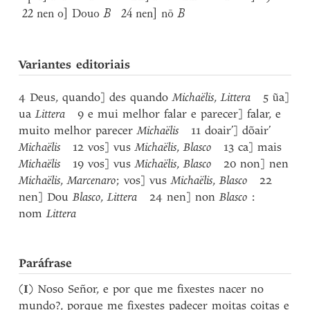
22 nen o] Douo
B
24 nen] nō
B
Variantes editoriais
4 Deus, quando] des quando
Michaëlis
,
Littera
5 ũa]
ua
Littera
9 e mui melhor falar e parecer] falar, e
muito melhor parecer
Michaëlis
11 doair’] dõair’
Michaëlis
12 vos] vus
Michaëlis
,
Blasco
13 ca] mais
Michaëlis
19 vos] vus
Michaëlis
,
Blasco
20 non] nen
Michaëlis
,
Marcenaro
; vos] vus
Michaëlis
,
Blasco
22
nen] Dou
Blasco
,
Littera
24 nen] non
Blasco
:
nom
Littera
Paráfrase
(
I
) Noso Señor, e por que me fixestes nacer no
mundo?, porque me fixestes padecer moitas coitas e