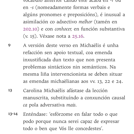
vocábulo anterior cando este acaba en
-r
ou
en
-s
(nomeadamente formas verbais e
algúns pronomes e preposicións), é inusual a
asimilación co adxectivo
melhor
(tamén en
202.10
) e con
conhocer,
en función substantiva
(v. 15). Véxase nota a
25.16
.
9
A versión deste verso en Michaëlis é unha
refacción sen apoio textual, coa emenda
inxustificada dun texto que non presenta
problemas sintácticos nin semánticos. Na
mesma liña intervencionista se deben situar
as emendas michaëlianas aos vv. 13, 22 e 24.
13
Carolina Michaëlis afástase da lección
manuscrita, substituíndo a conxunción causal
ca
pola adversativa
mais
.
13-14
Enténdase: ‘esfórzome en falar todo o que
podo porque nunca serei capaz de expresar
todo o ben que Vós lle concedestes’.