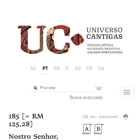
GL
PT
EN
IT
ES
FR
CA
Toggl
Busca avanzada
navig
185 [= RM
[últ. rev.: 16/01/2026]
125,28]
Nostro Senhor,