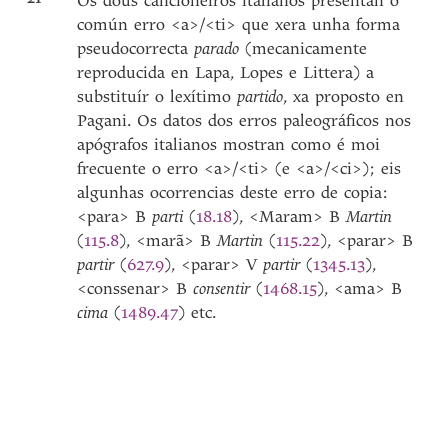
Os dous cancioneiros italianos presentan o
común erro <a>/<ti> que xera unha forma
pseudocorrecta
parado
(mecanicamente
reproducida en Lapa, Lopes e Littera) a
substituír o lexítimo
partido
, xa proposto en
Pagani. Os datos dos erros paleográficos nos
apógrafos italianos mostran como é moi
frecuente o erro <a>/<ti> (e <a>/<ci>); eis
algunhas ocorrencias deste erro de copia:
<para> B
parti
(
18.18
), <Maram> B
Martin
(
115.8
), <marã> B
Martin
(
115.22
), <parar> B
partir
(
627.9
), <parar> V
partir
(
1345.13
),
<conssenar> B
consentir
(
1468.15
), <ama> B
cima
(
1489.47
) etc.