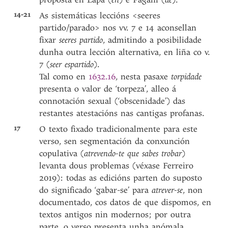
14-21
As sistemáticas leccións <seeres
partido/parado> nos vv. 7 e 14 aconsellan
fixar
seeres partido
, admitindo a posibilidade
dunha outra lección alternativa, en liña co v.
7 (
seer espartido
).
Tal como en
1632.16
, nesta pasaxe
torpidade
presenta o valor de ‘torpeza’, alleo á
connotación sexual (‘obscenidade’) das
restantes atestacións nas cantigas profanas.
17
O texto fixado tradicionalmente para este
verso, sen segmentación da conxunción
copulativa (
atrevendo-te que sabes trobar
)
levanta dous problemas (véxase Ferreiro
2019): todas as edicións parten do suposto
do significado ‘gabar-se’ para
atrever-se
, non
documentado, cos datos de que dispomos, en
textos antigos nin modernos; por outra
parte, o verso presenta unha anómala