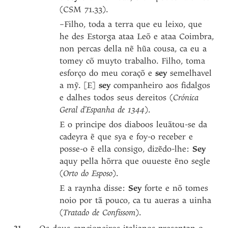
(CSM 71.33).
–Filho, toda a terra que eu leixo, que
he des Estorga ataa Leõ e ataa Coimbra,
non percas della nẽ hũa cousa, ca eu a
tomey cõ muyto trabalho. Filho, toma
esforço do meu coraçõ e
sey
semelhavel
a mỹ. [E]
sey
companheiro aos fidalgos
e dalhes todos seus dereitos (
Crónica
Geral d’Espanha de 1344
).
E o principe dos diaboos leuãtou-se da
cadeyra ẽ que sya e foy-o receber e
posse-o ẽ ella consigo, dizẽdo-lhe:
Sey
aquy pella hõrra que ouueste ẽno segle
(
Orto do Esposo
).
E a raynha disse:
Sey
forte e nõ tomes
noio por tã pouco, ca tu aueras a uinha
(
Tratado de Confissom
).
21