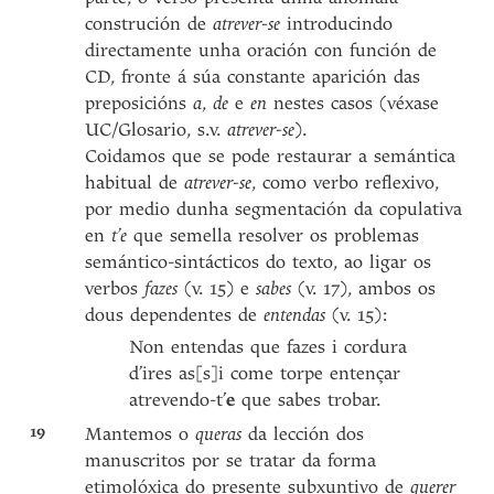
construción de
atrever-se
introducindo
directamente unha oración con función de
CD, fronte á súa constante aparición das
preposicións
a
,
de
e
en
nestes casos (véxase
UC/Glosario, s.v.
atrever-se
).
Coidamos que se pode restaurar a semántica
habitual de
atrever-se
, como verbo reflexivo,
por medio dunha segmentación da copulativa
en
t’e
que semella resolver os problemas
semántico-sintácticos do texto, ao ligar os
verbos
fazes
(v. 15) e
sabes
(v. 17), ambos os
dous dependentes de
entendas
(v. 15):
Non entendas que fazes i cordura
d’ires as[s]i come torpe entençar
atrevendo-t’
e
que sabes trobar.
19
Mantemos o
queras
da lección dos
manuscritos por se tratar da forma
etimolóxica do presente subxuntivo de
querer