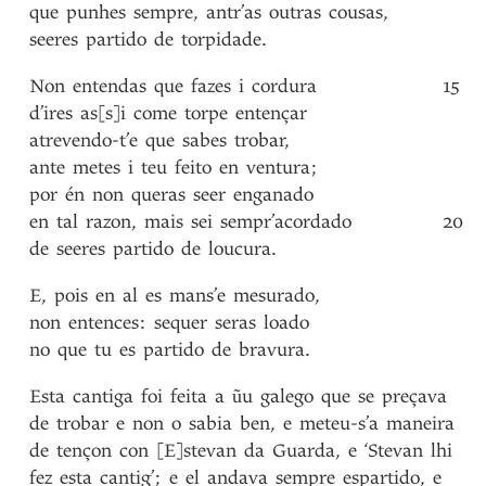
que
punhes
sempre
,
antr’as
outras
cousas
,
seeres
partido
de
torpidade
.
Non
entendas
que
fazes
i
cordura
15
d’ires
as[s]i
come
torpe
entençar
atrevendo-t’e
que
sabes
trobar
,
ante
metes
i
teu
feito
en
ventura
;
por
én
non
queras
seer
enganado
en
tal
razon
,
mais
sei
sempr’acordado
20
de
seeres
partido
de
loucura
.
E
,
pois
en
al
es
mans’e
mesurado
,
non
entences
:
sequer
seras
loado
no
que
tu
es
partido
de
bravura
.
Esta cantiga foi feita a ũu galego que se preçava
de trobar e non o sabia ben, e meteu-s’a maneira
de tençon con [E]stevan da Guarda, e ‘Stevan lhi
fez esta cantig’; e el andava sempre espartido, e