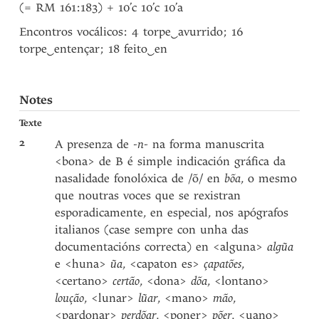
(= RM 161:183) + 10’c 10’c 10’a
Encontros vocálicos: 4 torpe
‿
avurrido; 16
torpe
‿
entençar; 18 feito
‿
en
Notes
Texte
2
A presenza de
-n-
na forma manuscrita
<bona> de B é simple indicación gráfica da
nasalidade fonolóxica de /õ/ en
bõa
, o mesmo
que noutras voces que se rexistran
esporadicamente, en especial, nos apógrafos
italianos (case sempre con unha das
documentacións correcta) en <alguna>
algũa
e <huna>
ũa
, <capaton es>
çapatões
,
<certano>
certão
, <dona>
dõa
, <lontano>
loução
, <lunar>
lũar
, <mano>
mão
,
<pardonar>
perdõar
, <poner>
põer
, <uano>