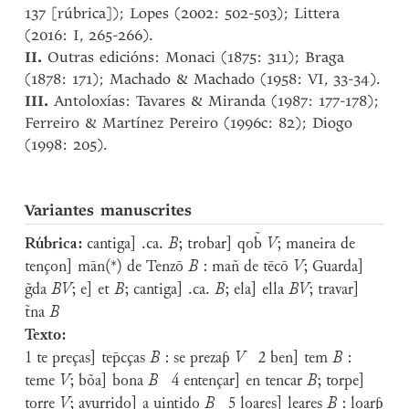
137 [rúbrica]); Lopes (2002: 502-503); Littera
(2016: I, 265-266).
II.
Outras edicións: Monaci (1875: 311); Braga
(1878: 171); Machado & Machado (1958: VI, 33-34).
III.
Antoloxías: Tavares & Miranda (1987: 177-178);
Ferreiro & Martínez Pereiro (1996c: 82); Diogo
(1998: 205).
Variantes manuscrites
Rúbrica:
cantiga] .ca.
B
; trobar] qob̃
V
; maneira de
tençon] mān(*) de Tenzō
B
: mañ de tēcō
V
; Guarda]
g̃da
BV
; e] et
B
; cantiga] .ca.
B
; ela] ella
BV
; travar]
t̃na
B
Texto:
1 te preças] tep̄cças
B
: se prezaƥ
V
2 ben] tem
B
:
teme
V
; bõa] bona
B
4 entençar] en tencar
B
; torpe]
torre
V
; avurrido] a uintido
B
5 loares] leares
B
: loarƥ