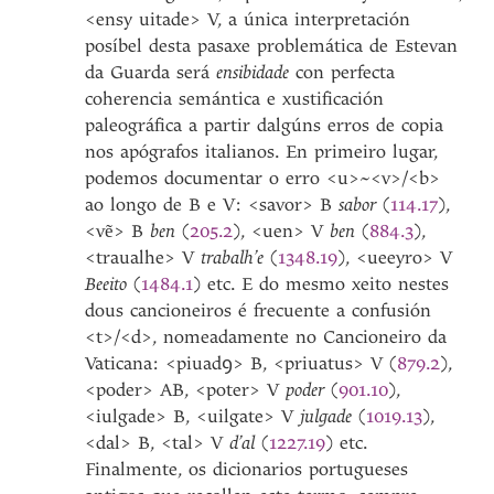
<ensy uitade> V, a única interpretación
posíbel desta pasaxe problemática de Estevan
da Guarda será
ensibidade
con perfecta
coherencia semántica e xustificación
paleográfica a partir dalgúns erros de copia
nos apógrafos italianos. En primeiro lugar,
podemos documentar o erro <u>~<v>/<b>
ao longo de B e V: <savor> B
sabor
(
114.17
),
<vẽ> B
ben
(
205.2
), <uen> V
ben
(
884.3
),
<traualhe> V
trabalh’e
(
1348.19
), <ueeyro> V
Beeito
(
1484.1
) etc. E do mesmo xeito nestes
dous cancioneiros é frecuente a confusión
<t>/<d>, nomeadamente no Cancioneiro da
Vaticana: <piuadꝯ> B, <priuatus> V (
879.2
),
<poder> AB, <poter> V
poder
(
901.10
),
<iulgade> B, <uilgate> V
julgade
(
1019.13
),
<dal> B, <tal> V
d’al
(
1227.19
) etc.
Finalmente, os dicionarios portugueses