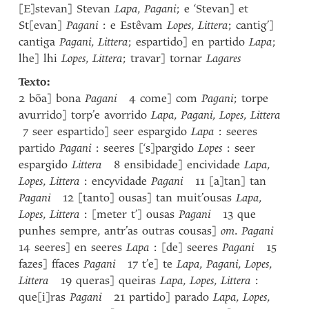
[E]stevan] Stevan
Lapa
,
Pagani
; e ‘Stevan] et
St[evan]
Pagani
: e Estêvam
Lopes
,
Littera
; cantig’]
cantiga
Pagani
,
Littera
; espartido] en partido
Lapa
;
lhe] lhi
Lopes
,
Littera
; travar] tornar
Lagares
Texto:
2 bõa] bona
Pagani
4 come] com
Pagani
; torpe
avurrido] torp’e avorrido
Lapa
,
Pagani
,
Lopes
,
Littera
7 seer espartido] seer espargido
Lapa
: seeres
partido
Pagani
: seeres [‘s]pargido
Lopes
: seer
espargido
Littera
8 ensibidade] encividade
Lapa
,
Lopes
,
Littera
: encyvidade
Pagani
11 [a]tan] tan
Pagani
12 [tanto] ousas] tan muit’ousas
Lapa
,
Lopes
,
Littera
: [meter t’] ousas
Pagani
13 que
punhes sempre, antr’as outras cousas]
om
.
Pagani
14 seeres] en seeres
Lapa
: [de] seeres
Pagani
15
fazes] ffaces
Pagani
17 t’e] te
Lapa
,
Pagani
,
Lopes
,
Littera
19 queras] queiras
Lapa
,
Lopes
,
Littera
:
que[i]ras
Pagani
21 partido] parado
Lapa
,
Lopes
,