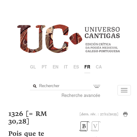
GL
PT
EN
IT
ES
FR
CA
Toggl
Recherche avancée
navig
1326 [= RM
[dern. rév. : 27/11/2025]
30,28]
Pois que te