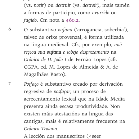
(vs.
nozir
) ou
destruir
(vs.
destroir
), mais tamén
a formas de participio, como
avurrido
ou
fugido
. Cfr. nota a
460.2
.
6
O substantivo
oufana
(‘arrogancia, soberbia’),
talvez de orixe provenzal, é forma utilizada
na lingua medieval. Cfr., por exemplo,
naõ
reçeou sua
oufana
e sobejo desprezamento
na
Crónica de D. João I
de Fernão Lopes (cfr.
CGPA, ed. M. Lopes de Almeida & A. de
Magalhães Basto).
7
Posfaço
é substantivo creado por derivación
regresiva de
posfaçar
, un proceso de
acrecentamento lexical que na Idade Media
presenta aínda escasa produtividade. Non
existen máis atestacións na lingua das
cantigas, mais é relativamente frecuente na
Crónica Troiana
.
A lección dos manuscritos (<seer