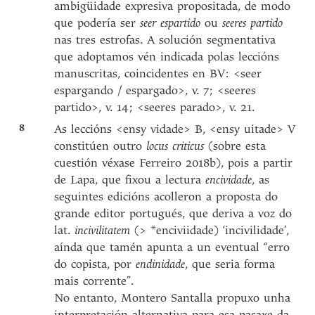
ambigüidade expresiva propositada, de modo
que podería ser
seer espartido
ou
seeres partido
nas tres estrofas. A solución segmentativa
que adoptamos vén indicada polas leccións
manuscritas, coincidentes en BV: <seer
espargando / espargado>, v. 7; <seeres
partido>, v. 14; <seeres parado>, v. 21.
8
As leccións <ensy vidade> B, <ensy uitade> V
constitúen outro
locus criticus
(sobre esta
cuestión véxase Ferreiro 2018b), pois a partir
de Lapa, que fixou a lectura
encividade
, as
seguintes edicións acolleron a proposta do
grande editor portugués, que deriva a voz do
lat.
incivilitatem
(> *enciviidade) ‘incivilidade’,
aínda que tamén apunta a un eventual “erro
do copista, por
endinidade
, que seria forma
mais corrente”.
No entanto, Montero Santalla propuxo unha
interpretación alternativa para esa pasaxe da