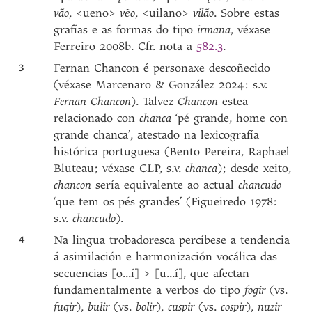
vão
, <ueno>
vẽo
, <uilano>
vilão
. Sobre estas
grafías e as formas do tipo
irmana
, véxase
Ferreiro 2008b. Cfr. nota a
582.3
.
3
Fernan Chancon é personaxe descoñecido
(véxase Marcenaro & González 2024: s.v.
Fernan Chancon
). Talvez
Chancon
estea
relacionado con
chanca
‘pé grande, home con
grande chanca’, atestado na lexicografía
histórica portuguesa (Bento Pereira, Raphael
Bluteau; véxase CLP, s.v.
chanca
); desde xeito,
chancon
sería equivalente ao actual
chancudo
‘que tem os pés grandes’ (Figueiredo 1978:
s.v.
chancudo
).
4
Na lingua trobadoresca percíbese a tendencia
á asimilación e harmonización vocálica das
secuencias [o...í] > [u...í], que afectan
fundamentalmente a verbos do tipo
fogir
(vs.
fugir
),
bulir
(vs.
bolir
),
cuspir
(vs.
cospir
),
nuzir