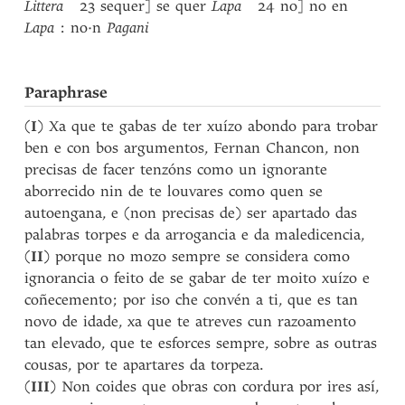
Littera
23 sequer] se quer
Lapa
24 no] no en
Lapa
: no·n
Pagani
Paraphrase
(
I
) Xa que te gabas de ter xuízo abondo para trobar
ben e con bos argumentos, Fernan Chancon, non
precisas de facer tenzóns como un ignorante
aborrecido nin de te louvares como quen se
autoengana, e (non precisas de) ser apartado das
palabras torpes e da arrogancia e da maledicencia,
(
II
) porque no mozo sempre se considera como
ignorancia o feito de se gabar de ter moito xuízo e
coñecemento; por iso che convén a ti, que es tan
novo de idade, xa que te atreves cun razoamento
tan elevado, que te esforces sempre, sobre as outras
cousas, por te apartares da torpeza.
(
III
) Non coides que obras con cordura por ires así,