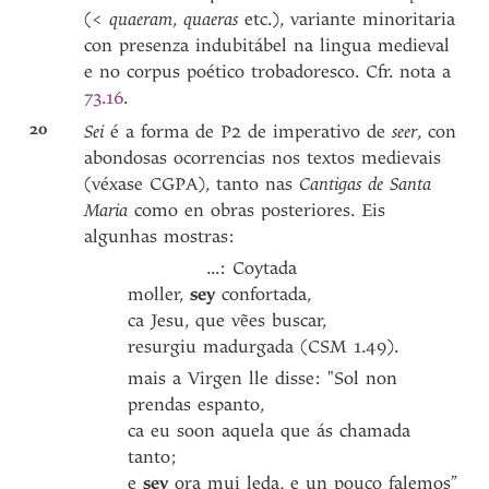
(<
quaeram
,
quaeras
etc.), variante minoritaria
con presenza indubitábel na lingua medieval
e no corpus poético trobadoresco. Cfr. nota a
73.16
.
20
Sei
é a forma de P2 de imperativo de
seer
, con
abondosas ocorrencias nos textos medievais
(véxase CGPA), tanto nas
Cantigas de Santa
Maria
como en obras posteriores. Eis
algunhas mostras:
...: Coytada
moller,
sey
confortada,
ca Jesu, que vẽes buscar,
resurgiu madurgada (CSM 1.49).
mais a Virgen lle disse: "Sol non
prendas espanto,
ca eu soon aquela que ás chamada
tanto;
e
sey
ora mui leda, e un pouco falemos”