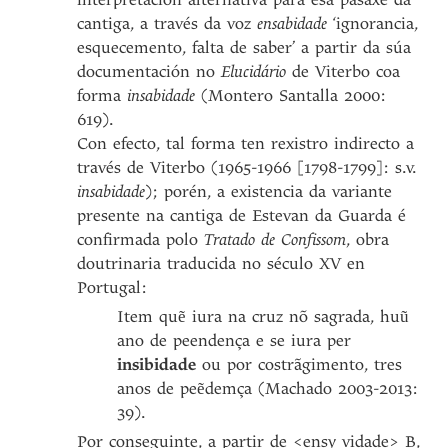
cantiga, a través da voz
ensabidade
‘ignorancia,
esquecemento, falta de saber’ a partir da súa
documentación no
Elucidário
de Viterbo coa
forma
insabidade
(Montero Santalla 2000:
619).
Con efecto, tal forma ten rexistro indirecto a
través de Viterbo (1965-1966 [1798-1799]: s.v.
insabidade
); porén, a existencia da variante
presente na cantiga de Estevan da Guarda é
confirmada polo
Tratado de Confissom
, obra
doutrinaria traducida no século XV en
Portugal:
Item quẽ iura na cruz nõ sagrada, huũ
ano de peendença e se iura per
insibidade
ou por costrãgimento, tres
anos de peẽdemça (Machado 2003-2013:
39).
Por conseguinte, a partir de <ensy vidade> B,