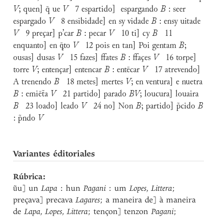
V
; quen] q̄ ue
V
7 espartido] espargando
B
: seer
espargado
V
8 ensibidade] en sy vidade
B
: ensy uitade
V
9 preçar] p’car
B
: pecar
V
10 ti] cy
B
11
enquanto] en ꝙ̄to
V
12 pois en tan] Poi gentam
B
;
ousas] dusas
V
15 fazes] ffates
B
: ffaçes
V
16 torpe]
torre
V
; entençar] entencar
B
: entēcar
V
17 atrevendo]
A trenendo
B
18 metes] mertes
V
; en ventura] e nuetra
B
: emiēt̃a
V
21 partido] parado
BV
; loucura] louaira
B
23 loado] leado
V
24 no] Non
B
; partido] p̃cido
B
: p̃ndo
V
Variantes éditoriales
Rúbrica:
ũu] un
Lapa
: hun
Pagani
: um
Lopes
,
Littera
;
preçava] precava
Lagares
; a maneira de] à maneira
de
Lapa
,
Lopes
,
Littera
; tençon] tenzon
Pagani
;