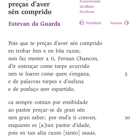
Transcricións
preças d’aver
UCollatio
sén comprido
Paráfrase
Estevan da Guarda
Précédent
Suivant
Pois
que
te
preças
d’aver
sén
comprido
en
trobar
ben
e
en
bõa
razon
,
non
faz
mester
a
ti
,
Fernan
Chancon
,
d’ir
entençar
come
torpe
avurrido
nen
te
loares
come
quen
s’engana
,
5
e
de
palavras
torpes
e
d’oufana
e
de
posfaço
seer
espartido
,
ca
sempre
contan
por
ensibidade
ao
pastor
preçar-se
de
gran
sén
nen
gran
saber
;
por
end’a
ti
conven
,
10
enquanto
es
[a]tan
pastor
d’idade
,
pois
en
tan
alta
razon
[tanto]
ousas
,