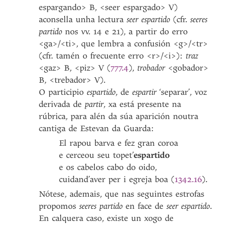
espargando> B, <seer espargado> V)
aconsella unha lectura
seer espartido
(cfr.
seeres
partido
nos vv. 14 e 21), a partir do erro
<ga>/<ti>, que lembra a confusión <g>/<tr>
(cfr. tamén o frecuente erro <r>/<i>):
traz
<gaz> B, <piz> V (
777.4
),
trobador
<gobador>
B, <trebador> V).
O participio
espartido
, de
espartir
‘separar’, voz
derivada de
partir
, xa está presente na
rúbrica, para alén da súa aparición noutra
cantiga de Estevan da Guarda:
El rapou barva e fez gran coroa
e cerceou seu topet’
espartido
e os cabelos cabo do oido,
cuidand’aver per i egreja boa (
1342.16
).
Nótese, ademais, que nas seguintes estrofas
propomos
seeres partido
en face de
seer espartido
.
En calquera caso, existe un xogo de