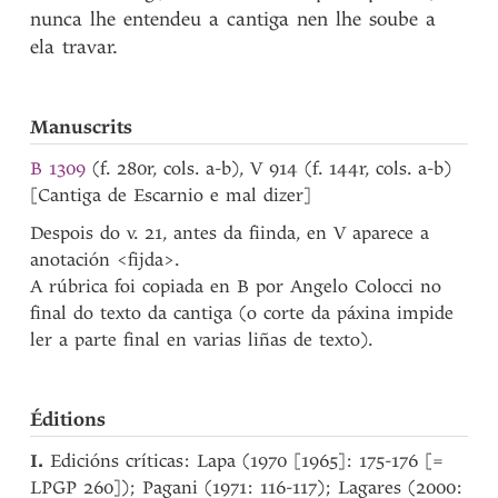
nunca lhe entendeu a cantiga nen lhe soube a
ela travar.
Manuscrits
B 1309
(f. 280r, cols. a-b), V 914 (f. 144r, cols. a-b)
[Cantiga de Escarnio e mal dizer]
Despois do v. 21, antes da fiinda, en V aparece a
anotación <fijda>.
A rúbrica foi copiada en B por Angelo Colocci no
final do texto da cantiga (o corte da páxina impide
ler a parte final en varias liñas de texto).
Éditions
I.
Edicións críticas: Lapa (1970 [1965]: 175-176 [=
LPGP 260]); Pagani (1971: 116-117); Lagares (2000: