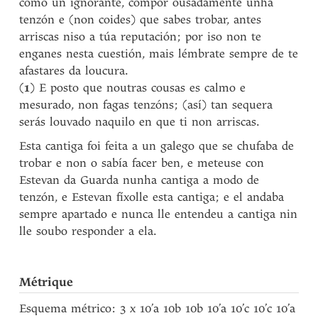
como un ignorante, compor ousadamente unha
tenzón e (non coides) que sabes trobar, antes
arriscas niso a túa reputación; por iso non te
enganes nesta cuestión, mais lémbrate sempre de te
afastares da loucura.
(
1
) E posto que noutras cousas es calmo e
mesurado, non fagas tenzóns; (así) tan sequera
serás louvado naquilo en que ti non arriscas.
Esta cantiga foi feita a un galego que se chufaba de
trobar e non o sabía facer ben, e meteuse con
Estevan da Guarda nunha cantiga a modo de
tenzón, e Estevan fíxolle esta cantiga; e el andaba
sempre apartado e nunca lle entendeu a cantiga nin
lle soubo responder a ela.
Métrique
Esquema métrico: 3 x 10’a 10b 10b 10’a 10’c 10’c 10’a