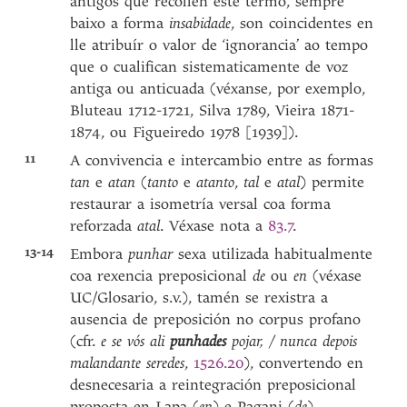
antigos que recollen este termo, sempre
baixo a forma
insabidade
, son coincidentes en
lle atribuír o valor de ‘ignorancia’ ao tempo
que o cualifican sistematicamente de voz
antiga ou anticuada (véxanse, por exemplo,
Bluteau 1712-1721, Silva 1789, Vieira 1871-
1874, ou Figueiredo 1978 [1939]).
11
A convivencia e intercambio entre as formas
tan
e
atan
(
tanto
e
atanto
,
tal
e
atal
) permite
restaurar a isometría versal coa forma
reforzada
atal
. Véxase nota a
83.7
.
13-14
Embora
punhar
sexa utilizada habitualmente
coa rexencia preposicional
de
ou
en
(véxase
UC/Glosario, s.v.), tamén se rexistra a
ausencia de preposición no corpus profano
(cfr.
e se vós ali
punhades
pojar, / nunca depois
malandante seredes
,
1526.20
), convertendo en
desnecesaria a reintegración preposicional
proposta en Lapa (
en
) e Pagani (
de
).