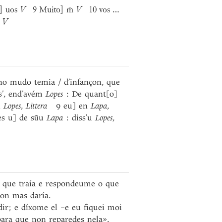
] uos
V
9 Muito] m̄
V
10 vos ...
s
V
no mudo temia / d’infançon, que
s’, end’avém
Lopes
: De quant[o]
i
Lopes
,
Littera
9 eu] en
Lapa
,
s u] de sũu
Lapa
: diss’u
Lopes
,
s que traía e respondeume o que
non mas daría.
ir; e díxome el –e eu fiquei moi
 para que non reparedes nela».