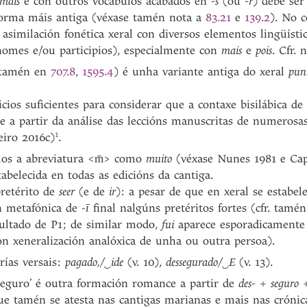
mais
e con outros vocábulos acabados en
-s
(ou
-r
) debe ser
 forma máis antiga (véxase tamén nota a
83.21
e
139.2
). No c
 asimilación fonética xeral con diversos elementos lingüísti
nomes e/ou participios), especialmente con
mais
e
pois
. Cfr. 
tamén en
707.8
,
1595.4
) é unha variante antiga do xeral
pun
icios suficientes para considerar que a contaxe bisilábica de
 a partir da análise das leccións manuscritas de numerosas
1
eiro 2016c
)
.
mos a abreviatura <m̄> como
muito
(véxase Nunes 1981 e Cape
tabelecida en todas as edicións da cantiga.
retérito de
seer
(e de
ir
): a pesar de que en xeral se estabe
ón metafónica de
-ī
final nalgúns pretéritos fortes (cfr. tamé
ultado de P1; de similar modo,
fui
aparece esporadicamente
on xeneralización analóxica de unha ou outra persoa).
rías versais:
pagado,/‿ide
(v. 10),
dessegurado/‿E
(v. 13).
seguro’ é outra formación romance a partir de
des-
+
seguro
que tamén se atesta nas cantigas marianas e mais nas crónica