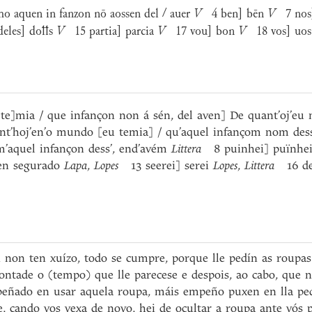
o aquen in fanzon nō aossen del / auer
V
4 ben] bēn
V
7 nos
eles] doꝉꝉs
V
15 partia] parcia
V
17 vou] bon
V
18 vos] uo
e]mia / que infançon non á sén, del aven] De quant’oj’eu 
nt’hoj’en’o mundo [eu temia] / qu’aquel infançom nom des
’aquel infançon dess’, end’avém
Littera
8 puinhei] puïnhe
en segurado
Lapa
,
Lopes
13 seerei] serei
Lopes
,
Littera
16 de
 non ten xuízo, todo se cumpre, porque lle pedín as roupa
vontade o (tempo) que lle parecese e despois, ao cabo, que 
eñado en usar aquela roupa, máis empeño puxen en lla ped
 e, cando vos vexa de novo, hei de ocultar a roupa ante vós