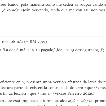
o seu bando, pola maneira como me cedeu as roupas cando 
díxome): «Joán Servando, aínda que me vou así, non vos d
a 10b 10b 10’a (= RM 79:9)
r·fi·a·do; 8 má·is; 9-10 pagado/
‿
ide; 12-13 dessegurado/
‿
E; 
deficiente en V, presenta unha versión afastada da letra do 
lectura parte da existencia contrastada do erro <que>/<me
rtir da lección <que / mo a> (véxase Ferreiro 2012c).
 en que está implicada a forma arcaica
lo(s)
~
la(s)
do pronom