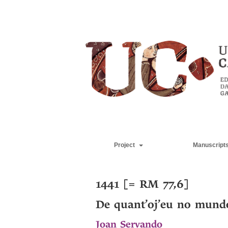
Project
Manuscript
1441 [= RM 77,6]
De quant’oj’eu no mund
Joan Servando