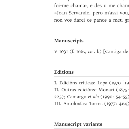
foi-me
chamar
,
e
des
u
me
cham
«Joan
Servando
,
pero
m’assi
vou
non
vos
darei
os
panos
a
meu
g
Manuscripts
V 1031 (f. 166v, col. b) [Cantiga d
Editions
I.
Edicións críticas: Lapa (1970 [1
II.
Outras edicións: Monaci (1875:
223); Camargo
et alii
(1990: 54-55)
III.
Antoloxías: Torres (1977: 464)
Manuscript variants