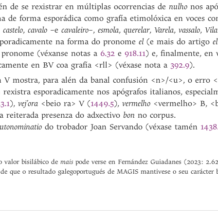
én de se rexistrar en múltiplas ocorrencias de
nulho
nos apóg
ha de forma esporádica como grafía etimolóxica en voces con
,
castelo
,
cavalo
–e
cavaleiro
–,
esmola
,
querelar
,
Varela
,
vassalo
,
Vil
sporadicamente na forma do pronome
el
(e mais do artigo
el
o pronome (véxanse notas a
6.32
e
918.11
) e, finalmente, en 
camente en BV coa grafía <rll> (véxase nota a
392.9
).
 V mostra, para alén da banal confusión <n>/<u>, o erro <
e rexistra esporadicamente nos apógrafos italianos, especia
3.1
),
vej’ora
<beio ra> V (
1449.5
),
vermelho
<vermelho> B, <
la reiterada presenza do adxectivo
bon
no corpus.
utonominatio
do trobador Joan Servando (véxase tamén
1438
mais
 valor bisilábico de
pode verse en Fernández Guiadanes (2023: 2.62
 de que o resultado galegoportugués de MAGIS mantivese o seu carácter bi