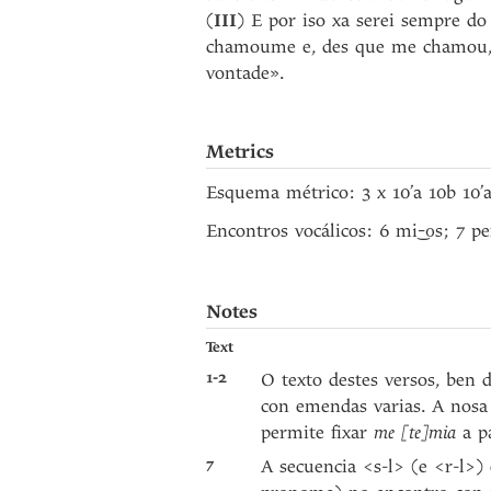
(
III
) E por iso xa serei sempre d
chamoume e, des que me chamou, (
vontade».
Metrics
Esquema métrico: 3 x 10’a 10b 10’
Encontros vocálicos: 6 m
s; 7 pe
i
-o
Notes
Text
1-2
O texto destes versos, ben 
con emendas varias. A nosa 
permite fixar
me [te]mia
a pa
7
A secuencia <s-l> (e <r-l>)