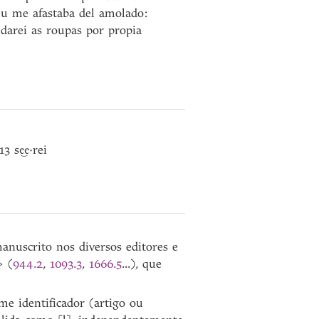
eu me afastaba del amolado:
arei as roupas por propia
13 s
·rei
e͜e
manuscrito nos diversos editores e
> (
944.2
,
1093.3
,
1666.5
...), que
e identificador (artigo ou