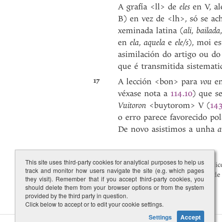
A grafía <ll> de
eles
en V, al
B) en vez de <lh>, só se ac
xeminada latina (
ali
,
bailada
en
ela
,
aquela
e
ele/s
), moi e
asimilación do artigo ou d
que é transmitida sistemati
17
A lección <bon> para
vou
en
véxase nota a
114.10
) que s
Vuitoron
<buytorom> V (
143
o erro parece favorecido po
De novo asistimos a unha
a
This site uses third-party cookies for analytical purposes to help us
^
Unha argumentación contra o esporádico
track and monitor how users navigate the site (e.g. which pages
pode desbotar por completo a posibilidade
they visit). Remember that if you accept third-party cookies, you
should delete them from your browser options or from the system
provided by the third party in question.
Click below to accept or to edit your cookie settings.
Settings
Accept