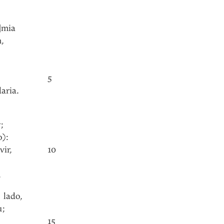
]mia
n
,
5
daria
.
r
;
o)
:
vir
,
10
.
lado
,
u
;
15