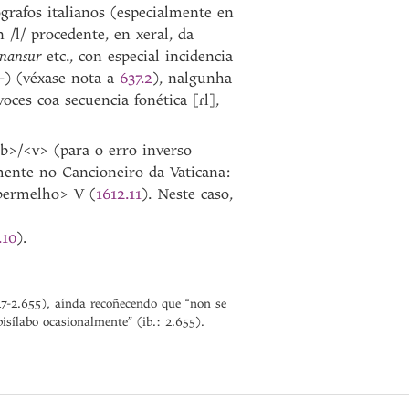
rafos italianos (especialmente en
 /l/ procedente, en xeral, da
anansur
etc., con especial incidencia
-
) (véxase nota a
637.2
), nalgunha
voces coa secuencia fonética [ɾl],
b>/<v> (para o erro inverso
lmente no Cancioneiro da Vaticana:
bermelho> V (
1612.11
). Neste caso,
.10
).
7-2.655), aínda recoñecendo que “non se
sílabo ocasionalmente” (ib.: 2.655).