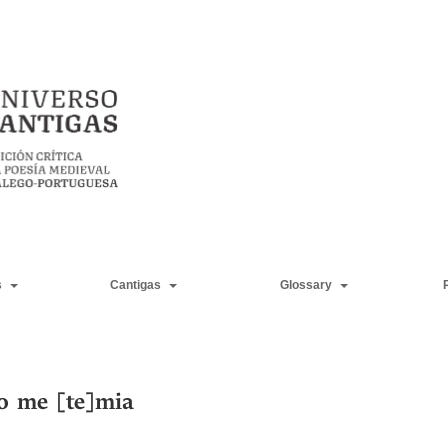
s
Cantigas
Glossary
o me [te]mia