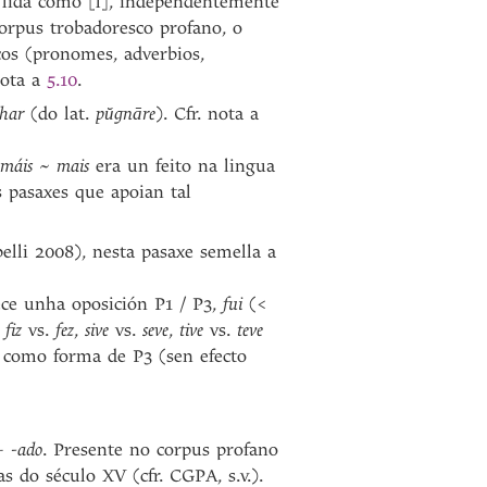
 lida como [l], independentemente
orpus trobadoresco profano, o
cos (pronomes, adverbios,
nota a
5.10
.
har
(do lat.
pŭgnāre
). Cfr. nota a
máis
~
mais
era un feito na lingua
 pasaxes que apoian tal
lli 2008), nesta pasaxe semella a
lece unha oposición P1 / P3,
fui
(<
n
fiz
vs.
fez
,
sive
vs.
seve
,
tive
vs.
teve
 como forma de P3 (sen efecto
+
-ado
. Presente no corpus profano
s do século XV (cfr. CGPA, s.v.).