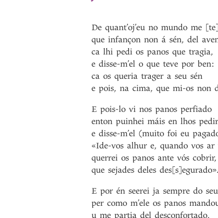
De
quant’oj’eu
no
mundo
me
[te
que
infançon
non
á
sén
,
del
ave
ca
lhi
pedi
os
panos
que
tragia
,
e
disse-m’el
o
que
teve
por
ben
:
ca
os
queria
trager
a
seu
sén
e
pois
,
na
cima
,
que
mi-os
non
E
pois-lo
vi
nos
panos
perfiado
enton
puinhei
máis
en
lhos
pedi
e
disse-m’el
(muito
foi
eu
pagad
«Ide-vos
alhur
e
,
quando
vos
ar
querrei
os
panos
ante
vós
cobrir
,
que
sejades
deles
des[s]egurado»
E
por
én
seerei
ja
sempre
do
seu
per
como
m’ele
os
panos
mando
u
me
partia
del
desconfortado
,