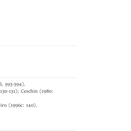
I, 593-594).
30-131); Ceschin (1980:
iro (1996c: 140).