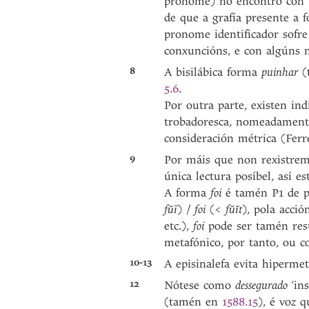
pronome) no encontro con
de que a grafía presente a
pronome identificador sofre
conxuncións, e con algúns 
8
A bisilábica forma
puinhar
(
5.6
.
Por outra parte, existen ind
trobadoresca, nomeadamente
consideración métrica (Ferr
9
Por máis que non rexistre
única lectura posíbel, así es
A forma
foi
é tamén P1 de p
fŭī
) /
foi
(<
fŭĭt
), pola acci
etc.),
foi
pode ser tamén res
metafónico, por tanto, ou c
10-13
A episinalefa evita hipermet
12
Nótese como
dessegurado
‘in
(tamén en
1588.15
), é voz 