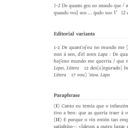
1-2 De quanto gen no mundo que / m
quando vos] uos ... q̄ndo uos
V
12 d
Editorial variants
1-2 De quant’oj’eu no mundo me [t
non á sen, d’el aven
Lapa
: De qua
hoj’eno mundo me querria / que m
Lopes
,
Littera
12 des[s]egurado] b
Littera
17 vou] ‘stou
Lapa
Paraphrase
(
I
) Canto eu temía que o infanzón
tivo a ben: que as quería traer á 
(
II
) E porque o vin entón tan emp
satisfeito–: «Ídevos a outro lugar