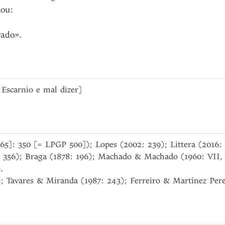
ou
:
,
rado»
.
e Escarnio e mal dizer]
965]: 350 [= LPGP 500]); Lopes (2002: 239); Littera (2016: 
 356); Braga (1878: 196); Machado & Machado (1960: VII, 1
.
; Tavares & Miranda (1987: 243); Ferreiro & Martínez Pere